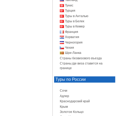
Таиланд
Тунис
Турция
Туры в Анталью
Туры в Белек
Туры в Кемер
Франция
Хорватия
Черногория
Чехия
Шри-Ланка
Страны безвизового въезда
Страны,где виза ставится на
границе
Туры по России
Сочи
Адлер
Краснодарский край
Крым
Золотое Кольцо