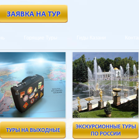
нь
Горящие Туры
Гиды Казани
Конта