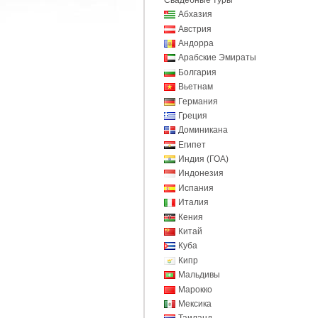
Абхазия
Австрия
Андорра
Арабские Эмираты
Болгария
Вьетнам
Германия
Греция
Доминикана
Египет
Индия (ГОА)
Индонезия
Испания
Италия
Кения
Китай
Куба
Кипр
Мальдивы
Марокко
Мексика