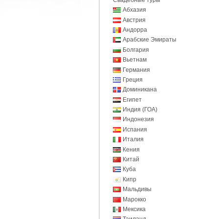
Абхазия
Австрия
Андорра
Арабские Эмираты
Болгария
Вьетнам
Германия
Греция
Доминикана
Египет
Индия (ГОА)
Индонезия
Испания
Италия
Кения
Китай
Куба
Кипр
Мальдивы
Марокко
Мексика