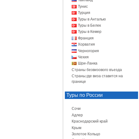
Таиланд
Тунис
Турция
Туры в Анталью
Туры в Белек
Туры в Кемер
Франция
Хорватия
Черногория
Чехия
Шри-Ланка
Страны безвизового въезда
Страны,где виза ставится на
границе
Туры по России
Сочи
Адлер
Краснодарский край
Крым
Золотое Кольцо