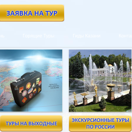
нь
Горящие Туры
Гиды Казани
Конта