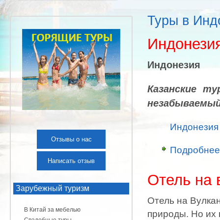
Туры в Инд
Индонезия
Индонезия
Казанские т
незабываемый 
Индонезия 
Отзывы о нас
Подробнее
Написать отзыв
Отель на 
Зарубежный туризм
Отель на Вулкан
В Китай за мебелью
природы. Но их 
Свадебные туры