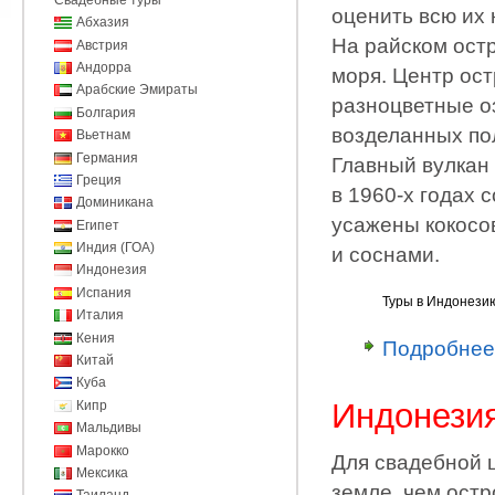
оценить всю их 
Абхазия
На райском остр
Австрия
Андорра
моря. Центр ост
Арабские Эмираты
разноцветные о
Болгария
возделанных по
Вьетнам
Германия
Главный вулкан
Греция
в 1960-х годах 
Доминикана
усажены кокосо
Египет
Индия (ГОА)
и соснами.
Индонезия
Испания
Туры в Индонези
Италия
Кения
Подробнее
Китай
Куба
Индонези
Кипр
Мальдивы
Марокко
Для свадебной 
Мексика
земле, чем остр