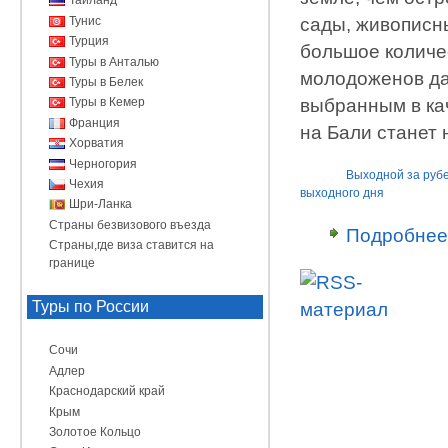
Таиланд
Тунис
сады, живописн
Турция
большое количе
Туры в Анталью
молодоженов да
Туры в Белек
выбранным в ка
Туры в Кемер
Франция
на Бали станет
Хорватия
Черногория
Выходной за руб
Чехия
выходного дня
Шри-Ланка
Страны безвизового въезда
Подробнее
Страны,где виза ставится на
границе
Туры по России
Сочи
Адлер
Краснодарский край
Крым
Золотое Кольцо