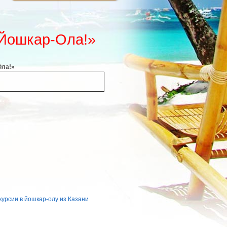
 Йошкар-Ола!»
Ола!»
курсии в йошкар-олу из Казани