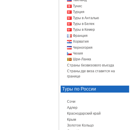
Таиланд
Тунис
Турция
Туры в Анталью
Туры в Белек
Туры в Кемер
Франция
Хорватия
Черногория
Чехия
Шри-Ланка
Страны безвизового въезда
Страны,где виза ставится на
границе
Туры по России
Сочи
Адлер
Краснодарский край
Крым
Золотое Кольцо