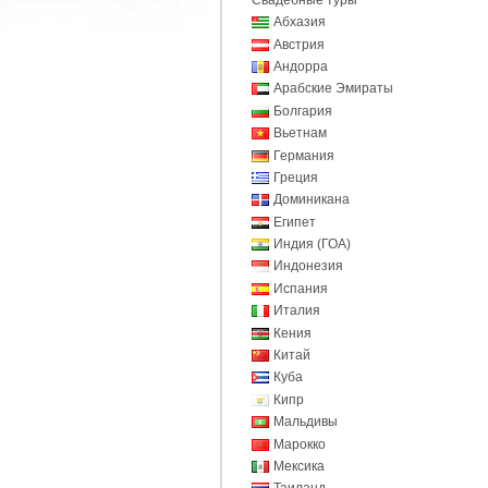
Абхазия
Австрия
Андорра
Арабские Эмираты
Болгария
Вьетнам
Германия
Греция
Доминикана
Египет
Индия (ГОА)
Индонезия
Испания
Италия
Кения
Китай
Куба
Кипр
Мальдивы
Марокко
Мексика