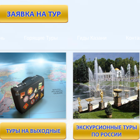
нь
Горящие Туры
Гиды Казани
Конта