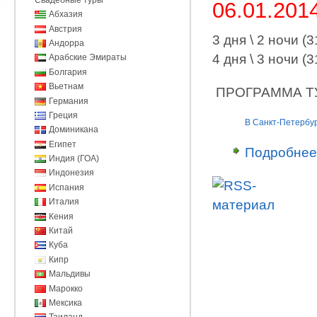
06.01.2014
Абхазия
Австрия
3 дня \ 2 ночи (3
Андорра
4 дня \ 3 ночи (3
Арабские Эмираты
Болгария
Вьетнам
ПРОГРАММА Т
Германия
Греция
В Санкт-Петербур
Доминикана
Египет
Подробнее
Индия (ГОА)
Индонезия
Испания
Италия
Кения
Китай
Куба
Кипр
Мальдивы
Марокко
Мексика