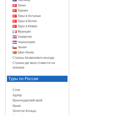
Таиланд
Тунис
Турция
Туры в Анталью
Туры в Белек
Туры в Кемер
Франция
Хорватия
Черногория
Чехия
Шри-Ланка
Страны безвизового въезда
Страны,где виза ставится на
границе
Туры по России
Сочи
Адлер
Краснодарский край
Крым
Золотое Кольцо