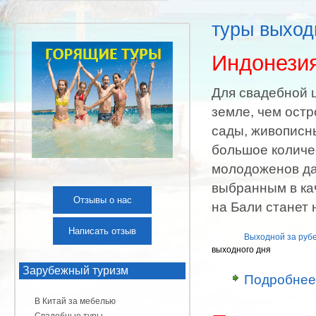
туры выход
Индонези
Для свадебной 
земле, чем остр
сады, живописн
большое количе
молодоженов да
выбранным в ка
Отзывы о нас
на Бали станет
Написать отзыв
Выходной за руб
выходного дня
Зарубежный туризм
Подробнее
В Китай за мебелью
Свадебные туры