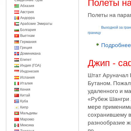
Полеты н
Абхазия
Австрия
Полеты на пара
Андорра
Арабские Эмираты
Выходной за гра
Болгария
границу
Вьетнам
Германия
Подробнее
Греция
Доминикана
Египет
Джип - са
Индия (ГОА)
Индонезия
Штат Аруначал 
Испания
Бутаном. Пожалу
Италия
Кения
удаленного и м
Китай
«Рубеж Шангри Л
Куба
мере применимы
Кипр
Мальдивы
сохранившему в
Марокко
разнообразие ж
Мексика
по.