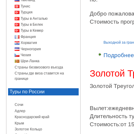
Таиланд
Тунис
Турция
Добро пожалова
Туры в Анталью
Стоимость прог
Туры в Белек
Туры в Кемер
Франция
Выходной за гра
Хорватия
Черногория
Подробнее
Чехия
Шри-Ланка
Страны безвизового въезда
Золотой Т
Страны,где виза ставится на
границе
Золотой Треуго
Туры по России
Сочи
Вылет:ежеднев
Адлер
Длительность ту
Краснодарский край
Крым
Стоимость:от 15
Золотое Кольцо