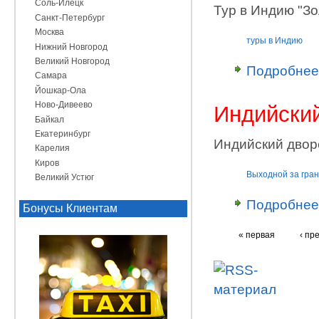
Соль-Илецк
Тур в Индию "Зо
Санкт-Петербург
Москва
туры в Индию
Нижний Новгород
Великий Новгород
Подробнее
Самара
Йошкар-Ола
Ново-Дивеево
Индийский
Байкал
Екатеринбург
Индийский двор
Карелия
Киров
Выходной за гра
Великий Устюг
Подробнее
Бонусы Клиентам
« первая
‹ пр