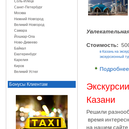
Соль-Илецк
Санкт-Петербург
Москва
Нижний Новгород
Великий Новгород
Увлекательная
Самара
Йошкар-Ола
Ново-Дивеево
Стоимость:
500
Байкал
в Казань на экску
Екатеринбург
экскурсионный ту
Карелия
Киров
Подробнее
Великий Устюг
Экскурсии
Бонусы Клиентам
Казани
Решили разнооб
время интересн
на нашем сайте