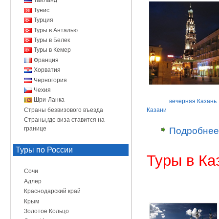
Таиланд
Тунис
Турция
Туры в Анталью
Туры в Белек
Туры в Кемер
Франция
Хорватия
Черногория
Чехия
Шри-Ланка
вечерняя Казань
Страны безвизового въезда
Казани
Страны,где виза ставится на
границе
Подробнее
Туры по России
Туры в Ка
Сочи
Адлер
Краснодарский край
Крым
Золотое Кольцо