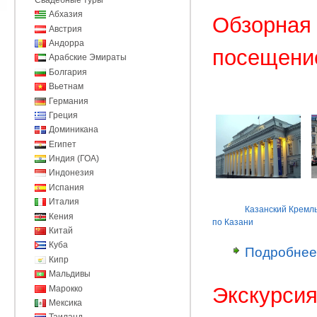
Абхазия
Обзорная 
Австрия
Андорра
посещени
Арабские Эмираты
Болгария
Вьетнам
Германия
Греция
Доминикана
Египет
Индия (ГОА)
Индонезия
Испания
Италия
Казанский Кремл
Кения
по Казани
Китай
Куба
Подробнее
Кипр
Мальдивы
Экскурсия
Марокко
Мексика