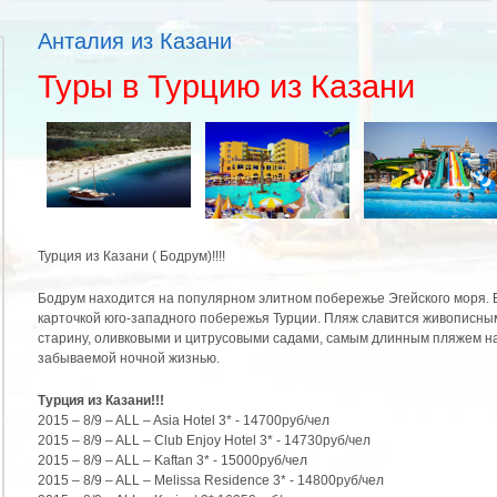
Анталия из Казани
Туры в Турцию из Казани
Турция из Казани ( Бодрум)!!!!
Бодрум находится на популярном элитном побережье Эгейского моря. 
карточкой юго-западного побережья Турции. Пляж славится живописны
старину, оливковыми и цитрусовыми садами, самым длинным пляжем на 
забываемой ночной жизнью.
Турция из Казани!!!
2015 – 8/9 – ALL – Asia Hotel 3* - 14700руб/чел
2015 – 8/9 – ALL – Club Enjoy Hotel 3* - 14730руб/чел
2015 – 8/9 – ALL – Kaftan 3* - 15000руб/чел
2015 – 8/9 – ALL – Melissa Residence 3* - 14800руб/чел