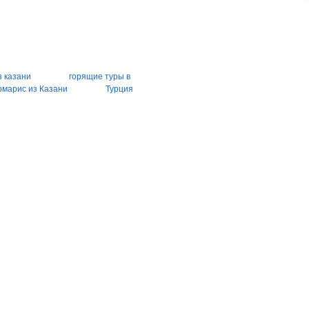
з казани
горящие туры в
марис из Казани
Турция