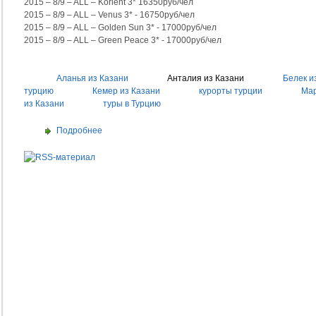
2015 – 8/9 – ALL – Korient 3* 16350руб/чел
2015 – 8/9 – ALL – Venus 3* - 16750руб/чел
2015 – 8/9 – ALL – Golden Sun 3* - 17000руб/чел
2015 – 8/9 – ALL – Green Peace 3* - 17000руб/чел
Аланья из Казани
Анталия из Казани
Белек и
турцию
Кемер из Казани
курорты турции
Мар
из Казани
туры в Турцию
Подробнее