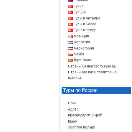
Таиланд
Тунис
Турция
Туры в Анталью
Туры в Белек
Туры в Кемер
Франция
Хорватия
Черногория
Чехия
Шри-Ланка
Страны безвизового въезда
Страны,где виза ставится на
границе
Туры по России
Сочи
Адлер
Краснодарский край
Крым
Золотое Кольцо