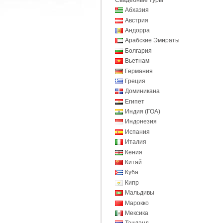
Абхазия
Австрия
Андорра
Арабские Эмираты
Болгария
Вьетнам
Германия
Греция
Доминикана
Египет
Индия (ГОА)
Индонезия
Испания
Италия
Кения
Китай
Куба
Кипр
Мальдивы
Марокко
Мексика