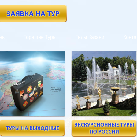
нь
Горящие Туры
Гиды Казани
Конта