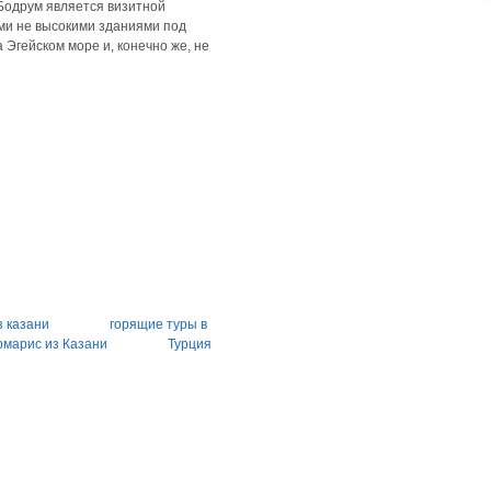
Бодрум является визитной
ми не высокими зданиями под
Эгейском море и, конечно же, не
з казани
горящие туры в
марис из Казани
Турция