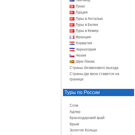
Таиланд
Тунис
Турция
Туры в Анталью
Туры в Белек
Туры в Кемер
Франция
Хорватия
Черногория
Чехия
Шри-Ланка
Страны безвизового въезда
Страны,где виза ставится на
границе
Туры по России
Сочи
Адлер
Краснодарский край
Крым
Золотое Кольцо