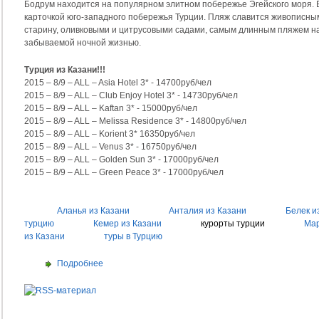
Бодрум находится на популярном элитном побережье Эгейского моря. 
карточкой юго-западного побережья Турции. Пляж славится живописны
старину, оливковыми и цитрусовыми садами, самым длинным пляжем на 
забываемой ночной жизнью.
Турция из Казани!!!
2015 – 8/9 – ALL – Asia Hotel 3* - 14700руб/чел
2015 – 8/9 – ALL – Club Enjoy Hotel 3* - 14730руб/чел
2015 – 8/9 – ALL – Kaftan 3* - 15000руб/чел
2015 – 8/9 – ALL – Melissa Residence 3* - 14800руб/чел
2015 – 8/9 – ALL – Korient 3* 16350руб/чел
2015 – 8/9 – ALL – Venus 3* - 16750руб/чел
2015 – 8/9 – ALL – Golden Sun 3* - 17000руб/чел
2015 – 8/9 – ALL – Green Peace 3* - 17000руб/чел
Аланья из Казани
Анталия из Казани
Белек и
турцию
Кемер из Казани
курорты турции
Мар
из Казани
туры в Турцию
Подробнее