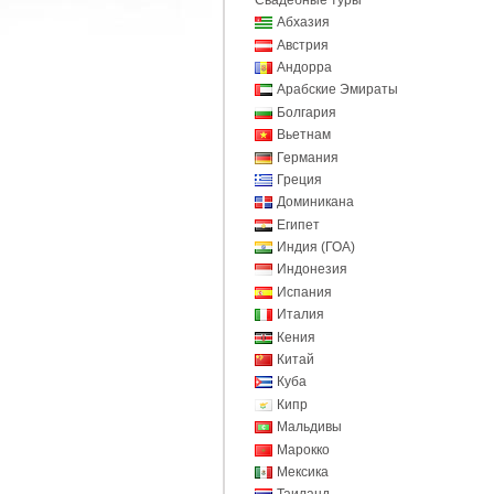
Абхазия
Австрия
Андорра
Арабские Эмираты
Болгария
Вьетнам
Германия
Греция
Доминикана
Египет
Индия (ГОА)
Индонезия
Испания
Италия
Кения
Китай
Куба
Кипр
Мальдивы
Марокко
Мексика