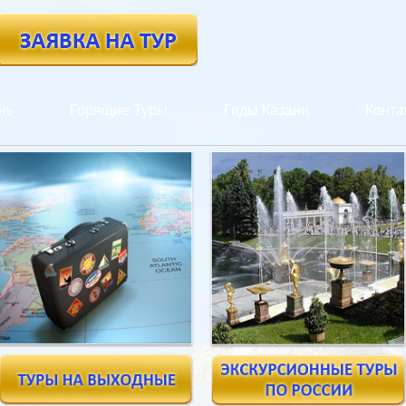
нь
Горящие Туры
Гиды Казани
Конта