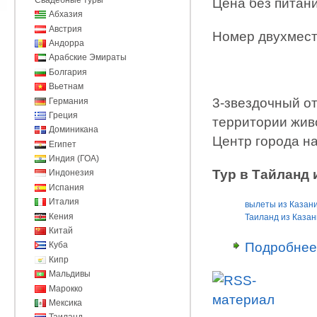
Цена без питани
Абхазия
Австрия
Номер двухмес
Андорра
Арабские Эмираты
Болгария
Вьетнам
3-звездочный от
Германия
Греция
территории живо
Доминикана
Центр города на
Египет
Индия (ГОА)
Тур в Тайланд 
Индонезия
Испания
Италия
вылеты из Казани
Кения
Таиланд из Казан
Китай
Подробнее
Куба
Кипр
Мальдивы
Марокко
Мексика