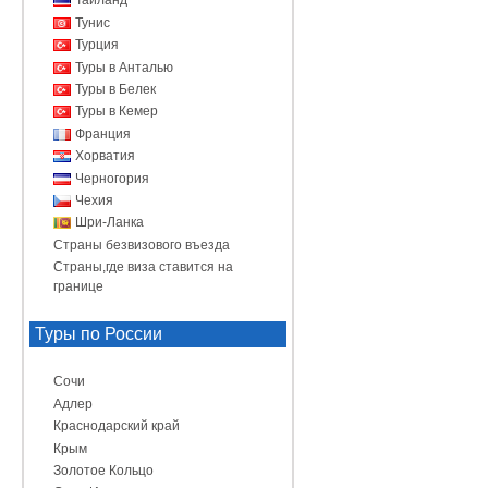
Таиланд
Тунис
Турция
Туры в Анталью
Туры в Белек
Туры в Кемер
Франция
Хорватия
Черногория
Чехия
Шри-Ланка
Страны безвизового въезда
Страны,где виза ставится на
границе
Туры по России
Сочи
Адлер
Краснодарский край
Крым
Золотое Кольцо