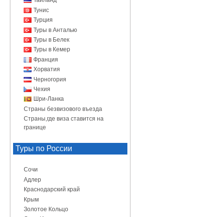
Таиланд
Тунис
Турция
Туры в Анталью
Туры в Белек
Туры в Кемер
Франция
Хорватия
Черногория
Чехия
Шри-Ланка
Страны безвизового въезда
Страны,где виза ставится на
границе
Туры по России
Сочи
Адлер
Краснодарский край
Крым
Золотое Кольцо