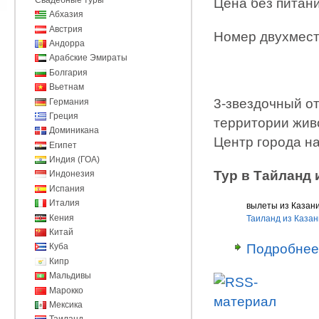
Цена без питани
Абхазия
Австрия
Номер двухмес
Андорра
Арабские Эмираты
Болгария
Вьетнам
3-звездочный от
Германия
Греция
территории живо
Доминикана
Центр города на
Египет
Индия (ГОА)
Тур в Тайланд 
Индонезия
Испания
Италия
вылеты из Казани
Кения
Таиланд из Казан
Китай
Подробнее
Куба
Кипр
Мальдивы
Марокко
Мексика