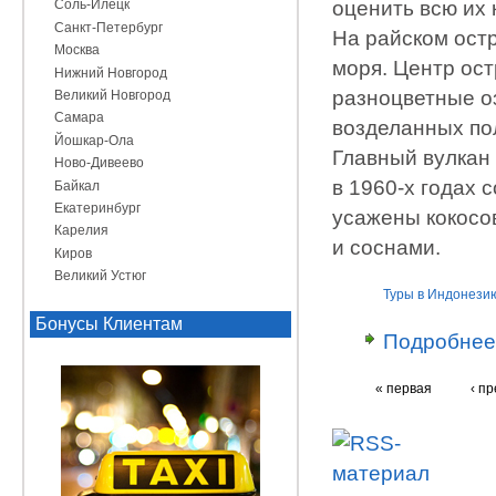
оценить всю их 
Соль-Илецк
Санкт-Петербург
На райском остр
Москва
моря. Центр ост
Нижний Новгород
разноцветные о
Великий Новгород
Самара
возделанных по
Йошкар-Ола
Главный вулкан
Ново-Дивеево
в 1960-х годах 
Байкал
Екатеринбург
усажены кокосо
Карелия
и соснами.
Киров
Великий Устюг
Туры в Индонези
Бонусы Клиентам
Подробнее
« первая
‹ п