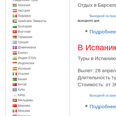
Отдых в Барсел
Абхазия
Австрия
Андорра
Выходной за гра
выходного дня
Арабские Эмираты
Болгария
Подробнее
Вьетнам
Германия
Греция
В Испанию
Доминикана
Египет
Туры в Испанию
Индия (ГОА)
Индонезия
Испания
Вылет: 28 апрел
Италия
Длительность т
Кения
Стоимость: от 36
Китай
Куба
Кипр
Выходной за гра
Мальдивы
Марокко
Подробнее
Мексика