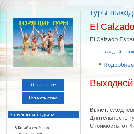
туры выход
El Calzado
El Calzado Espan
Выходной за гра
Подробнее
Выходной
Отзывы о нас
Написать отзыв
Вылет: ежеднев
Зарубежный туризм
Длительность ту
Стоимость: от 44
В Китай за мебелью
Свадебные туры