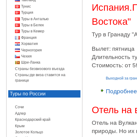
Таиланд
Испания.Г
Тунис
Турция
Востока"
Туры в Анталью
Туры в Белек
Туры в Кемер
Тур в Гранаду "
Франция
Хорватия
Вылет: пятница
Черногория
Длительность ту
Чехия
Шри-Ланка
Стоимость: от 59
Страны безвизового въезда
Страны,где виза ставится на
Выходной за гра
границе
Подробнее
Туры по России
Отель на 
Сочи
Адлер
Краснодарский край
Отель на Вулкан
Крым
природы. Но их 
Золотое Кольцо