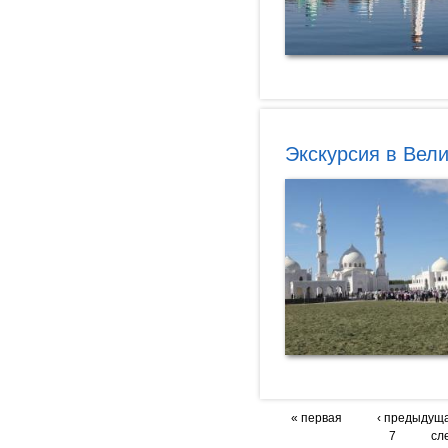
Экскурсия в Вел
« первая
‹ предыдущ
7
сл