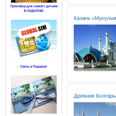
Трансфер для семей с детьми
В ПОДАРОК!
Казань «Мусульм
Связь в Подарок!
Древние Болгары