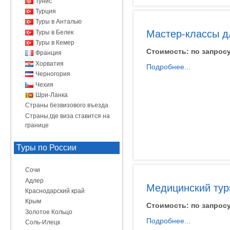
Тунис
Турция
Туры в Анталью
Мастер-классы дл
Туры в Белек
Туры в Кемер
Стоимость:
по запрос
Франция
Хорватия
Подробнее...
Черногория
Чехия
Шри-Ланка
Страны безвизового въезда
Страны,где виза ставится на
границе
Туры по России
Сочи
Адлер
Медицинский тур
Краснодарский край
Крым
Стоимость:
по запрос
Золотое Кольцо
Подробнее...
Соль-Илецк