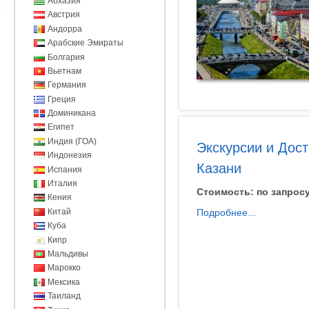
Абхазия
Австрия
Андорра
Арабские Эмираты
Болгария
Вьетнам
Германия
Греция
Доминикана
Египет
Индия (ГОА)
Экскурсии и Дос
Индонезия
Казани
Испания
Италия
Стоимость:
по запрос
Кения
Китай
Подробнее...
Куба
Кипр
Мальдивы
Марокко
Мексика
Таиланд